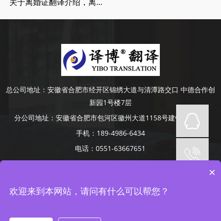
关于离婚证翻译介绍，离婚证翻译流程
总公司地址：
安徽省合肥市经开区锦绣大道与清潭路交口 中德合作创
新园1号楼7层
分公司地址：
安徽省合肥市包河区徽州大道1158号建银大厦4楼
手机：
189-4986-6434
电话：
0551-63667651
Copyright © 2014-2022 安徽译博翻译咨询服务有限公司 版权所有
×
网站备案号：
皖ICP备19008379号-5
网站地图
承接合肥、芜湖、蚌埠、滁州、阜阳、六安、淮南、安庆等地口译项
欢迎来到本网站，请问有什么可以帮您？
目
皖ICP备19008379号-5