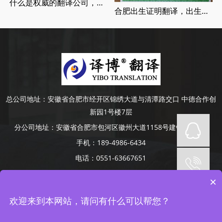
什么是权威的翻译公司，正规翻译公司介绍
合肥出生证明翻译，出生证明翻译认证流程
总公司地址：
安徽省合肥市经开区锦绣大道与清潭路交口 中德合作创
新园1号楼7层
分公司地址：
安徽省合肥市包河区徽州大道1158号建银大厦4楼
手机：
189-4986-6434
电话：
0551-63667651
Copyright © 2014-2022 安徽译博翻译咨询服务有限公司 版权所有
×
网站备案号：
皖ICP备19008379号-5
网站地图
承接合肥、芜湖、蚌埠、滁州、阜阳、六安、淮南、安庆等地口译项
欢迎来到本网站，请问有什么可以帮您？
目