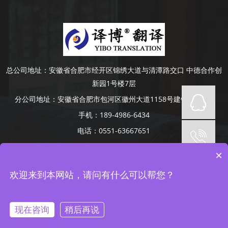
总公司地址：
安徽省合肥市经开区锦绣大道与清潭路交口 中德合作创
新园1号楼7层
分公司地址：
安徽省合肥市包河区徽州大道1158号建银大厦4楼
手机：
189-4986-6434
电话：
0551-63667651
Copyright © 2014-2022 安徽译博翻译咨询服务有限公司 版权所有
×
网站备案号：
皖ICP备19008379号-5
网站地图
承接合肥、芜湖、蚌埠、滁州、阜阳、六安、淮南、安庆等地口译项
欢迎来到本网站，请问有什么可以帮您？
目
皖ICP备19008379号-5
现在咨询
稍后再说