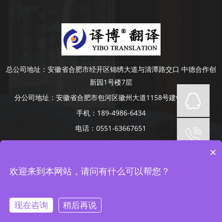
总公司地址：
安徽省合肥市经开区锦绣大道与清潭路交口 中德合作创
新园1号楼7层
分公司地址：
安徽省合肥市包河区徽州大道1158号建银大厦4楼
手机：
189-4986-6434
电话：
0551-63667651
Copyright © 2014-2022 安徽译博翻译咨询服务有限公司 版权所有
×
网站备案号：
皖ICP备19008379号-5
网站地图
承接合肥、芜湖、蚌埠、滁州、阜阳、六安、淮南、安庆等地口译项
欢迎来到本网站，请问有什么可以帮您？
目
皖ICP备19008379号-5
现在咨询
稍后再说