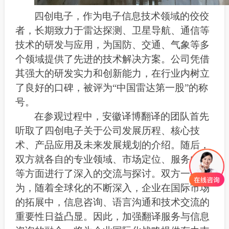
四创电子，作为电子信息技术领域的佼佼
者，长期致力于雷达探测、卫星导航、通信等
技术的研发与应用，为国防、交通、气象等多
个领域提供了先进的技术解决方案。公司凭借
其强大的研发实力和创新能力，在行业内树立
了良好的口碑
，被
评为
“中国雷达第一股”的称
号。
在参观过程中，安徽译博翻译的团队首先
听取了四创电子关于公司发展历程、核心技
术、产品应用及未来发展规划的介绍。随后，
双方就各自的专业领域、市场定位、服务内容
等方面进行了深入的交流与探讨。双方一致认
为，随着全球化的不断深入，企业在国际市场
的拓展中，
信息
咨询、语言沟通和技术交流的
重要性日益凸显。因此，加强翻译服务与
信息