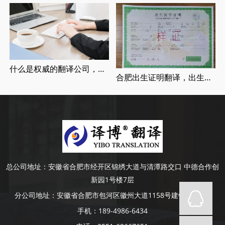
什么是权威的翻译公司，正规翻译公司介绍
合肥出生证明翻译，出生证明翻译认证流程
总公司地址：
安徽省合肥市经开区锦绣大道与清潭路交口 中德合作创
新园1号楼7层
分公司地址：
安徽省合肥市包河区徽州大道1158号建银大厦4楼
手机：
189-4986-6434