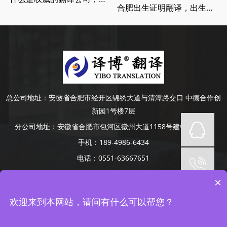
合肥出生证明翻译，出生证明翻译认证流程
总公司地址：
安徽省合肥市经开区锦绣大道与清潭路交口 中德合作创
新园1号楼7层
分公司地址：
安徽省合肥市包河区徽州大道1158号建银大厦4楼
手机：
189-4986-6434
电话：
0551-63667651
Copyright © 2014-2022 安徽译博翻译咨询服务有限公司 版权所有
×
网站备案号：
皖ICP备19008379号-5
网站地图
承接合肥、芜湖、蚌埠、滁州、阜阳、六安、淮南、安庆等地口译项
欢迎来到本网站，请问有什么可以帮您？
目
皖ICP备19008379号-5