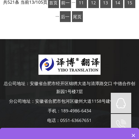
共521条 当前13/105页
···
首页
前一
11
12
13
14
15
页
···
后一
尾页
页
总公司地址：
安徽省合肥市经开区锦绣大道与清潭路交口 中德合作创
新园1号楼7层
分公司地址：
安徽省合肥市包河区徽州大道1158号建银大厦4楼
手机：
189-4986-6434
电话：
0551-63667651
Copyright © 2014-2022 安徽译博翻译咨询服务有限公司 版权所有
×
网站备案号：
皖ICP备19008379号-5
网站地图