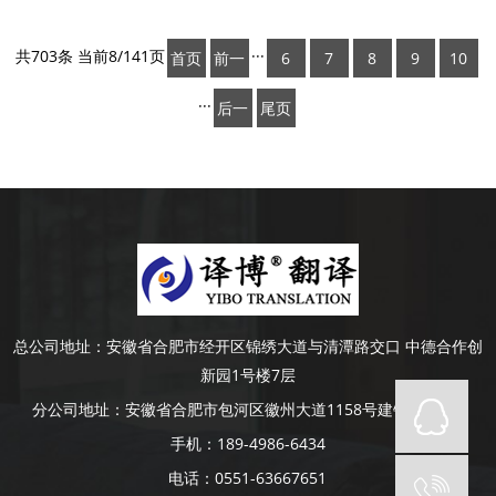
共703条 当前8/141页
···
首页
前一
6
7
8
9
10
页
···
后一
尾页
页
总公司地址：
安徽省合肥市经开区锦绣大道与清潭路交口 中德合作创
新园1号楼7层
分公司地址：
安徽省合肥市包河区徽州大道1158号建银大厦4楼
手机：
189-4986-6434
电话：
0551-63667651