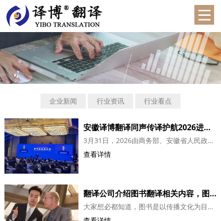
企业新闻
行业资讯
行业看点
安徽译博翻译同声传译护航2026进博会走进安徽
3月31日，2026由商务部、安徽省人民政府共同主办的“深化引进来 服务双循环” —— 进博会走进安徽活动在合肥圆满举办。作为商务部、安徽省政府主办的高规格开放盛会，本次活动吸引 88 家世界 500 强及行业龙头，与安徽省300余家单位开展了精准对接，共探合作新机遇。出席此次会议的有安徽省委书记、省人大常委会主任梁言顺...
查看详情
翻译公司介绍图书翻译相关内容，图书翻译报价
大家想必都知道，图书是以传播文化为目的，以文字或其他信息符号记录于一定形式的材料之上的著作物，是人类思想的产物，也是一种不断发展着的知识传播工具。正因如此，图书翻译工作显得尤为重要。今天，合肥翻译公司就与大家分享一些关于图书翻译服务的内容。在图书翻译服务中，最重要的一环，是投入充足的时间阅读和研究待...
查看详情