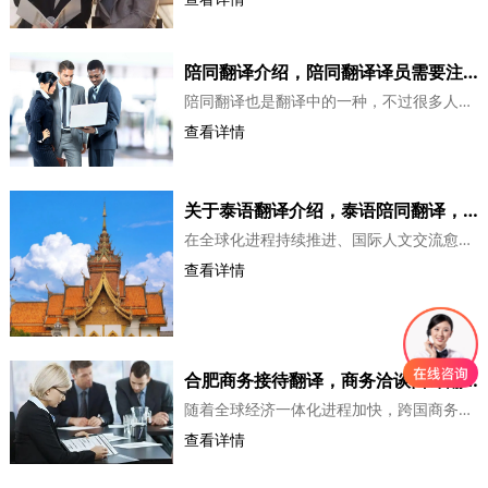
陪同翻译介绍，陪同翻译译员需要注意哪些事项
陪同翻译也是翻译中的一种，不过很多人不是很清楚，那么陪同翻译中有哪些事项要了解呢? 一、不管是新手还是老手的口译员，在进行陪同口译的项目之前，一定要认真准备，熟悉需要翻译的文件内容，思考可能涉及的相关领域知识。因为准备不充分、翻译不流畅是口译员最大的...
查看详情
关于泰语翻译介绍，泰语陪同翻译，合肥翻译公司
在全球化进程持续推进、国际人文交流愈发密切的当下，跨境旅游成为大众休闲与文化体验的重要方式，陪同翻译的市场需求也随之水涨船高。泰国作为全球热门旅游目的地，凭借独特的热带风光、深厚的佛教文化、丰富的美食体系和完善的旅游配套，常年吸引着海量境外游客，泰语陪同翻译这一职业也由此成为连接境外游客与泰国本地的...
查看详情
合肥商务接待翻译，商务洽谈口译翻译介绍
随着全球经济一体化进程加快，跨国商务活动日益频繁，商务洽谈口译翻译作为跨语言沟通的核心桥梁、跨文化交流的重要纽带，其战略价值与现实意义愈发凸显。本文将从商务洽谈口译翻译的定义、特点、面临的挑战及提升翻译质量的策略等方面，展开系统探讨与分析。一、商务洽谈口译翻译的定义与特点商务洽谈口译翻译，是指在商务...
查看详情