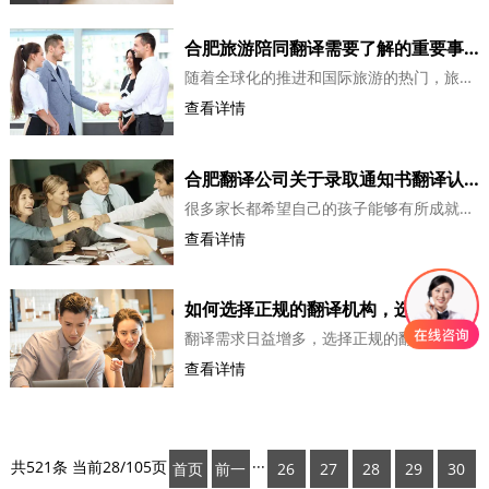
合肥旅游陪同翻译需要了解的重要事项，旅游陪同翻译介绍
随着全球化的推进和国际旅游的热门，旅游陪同翻译逐渐成为了不可或缺的角色。他们不仅为游客提供语言帮助，还协助解决各种旅游问题，使游客的旅行更加顺利和愉快。本文将详细介绍旅游陪同翻译的发展背景、应用场景、技能技巧以及注意事项，帮助大家更好地了解这一职业。旅游陪同翻译的发展背景旅游陪同翻译是指...
查看详情
合肥翻译公司关于录取通知书翻译认证，入学邀请函翻译
很多家长都希望自己的孩子能够有所成就，所以越来越多的人选择出国留学深造，不是说国内教学不好，而是为了成长经历丰富。那么在接收到国外的电子版入学通知书，录取通知书或者入学邀请函的时候，我们需要交给翻译公司进行翻译，因为这个我们可能在出国的时候会用到，小编今天带大家一起看下翻译录取通知书以及入学邀请...
查看详情
如何选择正规的翻译机构，选择翻译机构探讨
翻译需求日益增多，选择正规的翻译机构变得越来越重要。本文将介绍如何根据输入的关键词和内容撰写一篇文章，同时讲述如何选择正规的翻译机构。当涉及到翻译需求时，人们首先想到的可能是找认识的人或网上随机搜索到的翻译公司。然而，这些方法可能会带来一些风险。与正规的翻译机构合作，可以保证翻译质量、专业性...
查看详情
共521条 当前28/105页
···
首页
前一
26
27
28
29
30