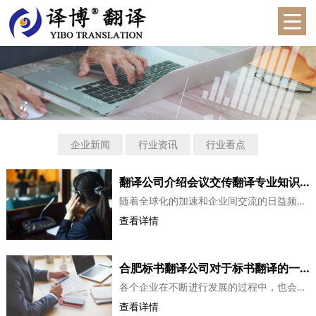
企业新闻
行业资讯
行业看点
翻译公司介绍会议交传翻译专业知识以及应用技巧
随着全球化的加速和企业间交流的日益频繁，会议交传翻译已经成为了一个不可或缺的职业领域。无论是国际峰会、商务谈判，还是学术研讨会，都需要高质量的翻译来确保信息的准确传递。然而，会议交传翻译并非易事，面临着诸多挑战。本文将探讨会议交传翻译的难点和解决方案。一、语言与文化差异会议交传翻译的最大...
查看详情
合肥标书翻译公司对于标书翻译的一些总结
各个企业在不断进行发展的过程中，也会涉及到很多国外业务，因此需要在这一方面进行更好的调整。标书翻译也是非常重要的，如果能够进行非常合理的标书翻译，那么整个投标的过程也就会具有更多的优势。不过在这其中需要找到非常出色的翻译公司才行，那么这类翻译公司在进行翻译的时候，需要注意哪些方面呢?一、了解专...
查看详情