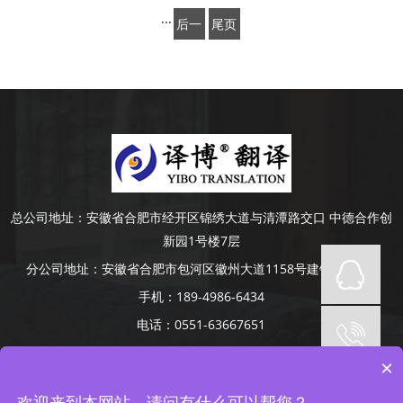
页
···
后一
尾页
页
总公司地址：
安徽省合肥市经开区锦绣大道与清潭路交口 中德合作创
新园1号楼7层
分公司地址：
安徽省合肥市包河区徽州大道1158号建银大厦4楼
手机：
189-4986-6434
电话：
0551-63667651
Copyright © 2014-2022 安徽译博翻译咨询服务有限公司 版权所有
×
网站备案号：
皖ICP备19008379号-5
网站地图
承接合肥、芜湖、蚌埠、滁州、阜阳、六安、淮南、安庆等地口译项
欢迎来到本网站，请问有什么可以帮您？