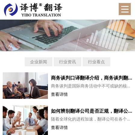
企业新闻
行业资讯
行业看点
商务谈判口译翻译介绍，商务谈判翻译需要注意的事项
商务谈判是国际商务活动中不可或缺的核心环节，其顺利推进往往决定了合作的成败。而在这一过程中，翻译不仅是语言的桥梁，更是信息传递、文化调和与风险控制的关键角色。商务谈判翻译绝非简单的“传话”，而是涉及语言转换、文化理解、法律遵循与行业认知等多维度的专业工作。准确传达信息：谈判翻译的基石商务翻译的首要任...
查看详情
如何辨别翻译公司是否正规，翻译公司介绍
随着全球化的进程加速，翻译公司在各个领域的重要性日益凸显。然而，由于翻译市场的竞争激烈，许多不正规的翻译公司也纷纷涌入市场，给客户带来诸多风险。因此，如何辨别翻译公司是否正规成为了客户选择翻译公司时必须考虑的重要问题。本文将介绍几种辨别翻译公司是否正规的方法，以帮助客户更好地选择合作伙伴。查...
查看详情