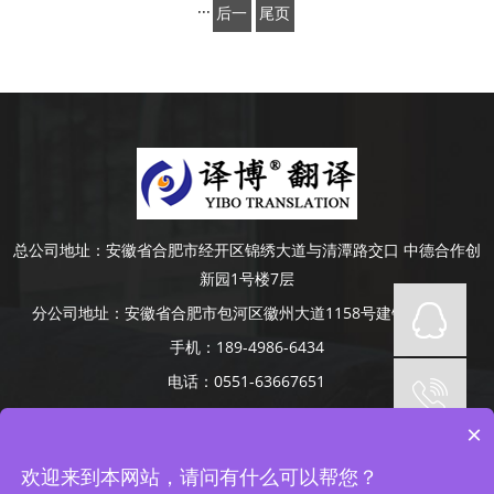
页
···
后一
尾页
页
总公司地址：
安徽省合肥市经开区锦绣大道与清潭路交口 中德合作创
新园1号楼7层
分公司地址：
安徽省合肥市包河区徽州大道1158号建银大厦4楼
手机：
189-4986-6434
电话：
0551-63667651
Copyright © 2014-2022 安徽译博翻译咨询服务有限公司 版权所有
×
网站备案号：
皖ICP备19008379号-5
网站地图
承接合肥、芜湖、蚌埠、滁州、阜阳、六安、淮南、安庆等地口译项
欢迎来到本网站，请问有什么可以帮您？