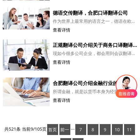
德语交传翻译，合肥口译翻译公司
作为世界上最常用的语言之一，德语在欧洲和国际交流中发挥着至关重要的作用。而在这个背景下，德语交传翻译（Dolmetschen）成为了促进德语和非德语国家之间交流的关键工具。 &nb...
查看详情
正规翻译公司介绍关于商务口译翻译，商务陪同翻译要做好哪些工作
现如今很多公司企业，都会用到会议翻译，在以往只有外企，跨国企业会用到商务会议翻译，随着经济不断快速飞涨，经济全球化越来越紧密，国内企业和国外企业之间合作越来越多，不仅仅是外企和跨国企业。所以会议翻译需要用到的越来越多，做口译的翻译公司也越来越多，我们在挑选翻译公司的时候需要...
查看详情
合肥翻译公司介绍金融行业的资料翻译需要注意的事项
所谓金融，就是以货币本身为经营目的，通过货币融通使货币增值的经济活动，包括以银行为中心的间接投融资和以投资银行为中心的直接投融资两种形式。而且金融的内容概括为货币的发行与回笼，存款的吸收与付出，贷款的发放与回收，金银、外汇的买卖，有价证券的发行与转让，保险、信托、国内外的货...
查看详情
共521条 当前9/105页
···
首页
前一
7
8
9
10
11