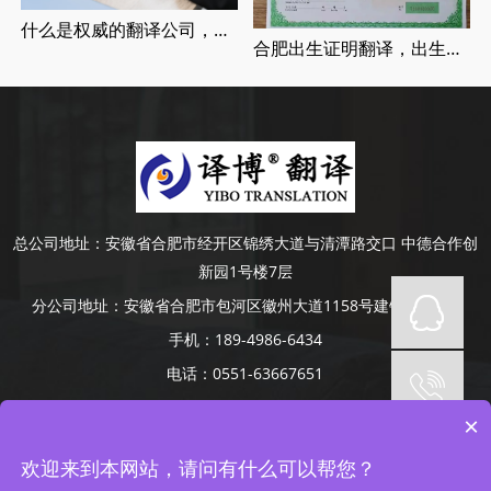
什么是权威的翻译公司，正规翻译公司介绍
合肥出生证明翻译，出生证明翻译认证流程
总公司地址：
安徽省合肥市经开区锦绣大道与清潭路交口 中德合作创
新园1号楼7层
分公司地址：
安徽省合肥市包河区徽州大道1158号建银大厦4楼
手机：
189-4986-6434
电话：
0551-63667651
Copyright © 2014-2022 安徽译博翻译咨询服务有限公司 版权所有
×
网站备案号：
皖ICP备19008379号-5
网站地图
承接合肥、芜湖、蚌埠、滁州、阜阳、六安、淮南、安庆等地口译项
欢迎来到本网站，请问有什么可以帮您？